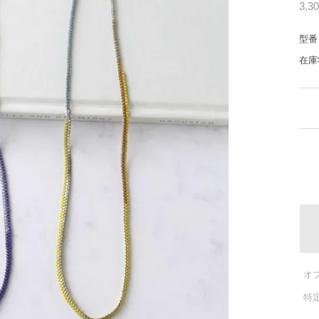
3,3
型番
在庫
オ
特